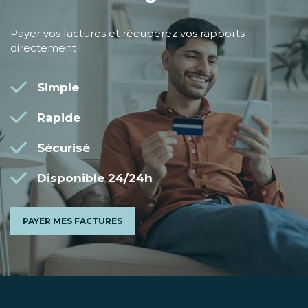
Payer vos factures et récupérez vos rapports
directement !
Simple
Rapide
Sécurisé
Disponible 24/24h
PAYER MES FACTURES