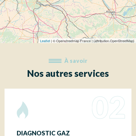
Leaflet
| © Openstreetmap France | {attribution.OpenStreetMap}
À savoir
Nos autres services
02
DIAGNOSTIC GAZ