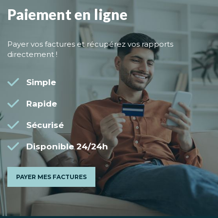
Paiement en ligne
Payer vos factures et récupérez vos rapports
directement !
Simple
Rapide
Sécurisé
Disponible 24/24h
PAYER MES FACTURES