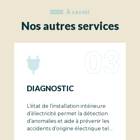
À savoir
Nos autres services
03
C
DIAGNOSTIC A
tion intérieure
Interdite depuis 1997, l
et la détection
était utilisée pour de
 à prévenir les
éléments de construct
 électrique tels
ions ou les