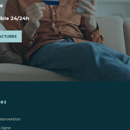
é
ble 24/24h
FACTURES
ces
ntervention
 ligne