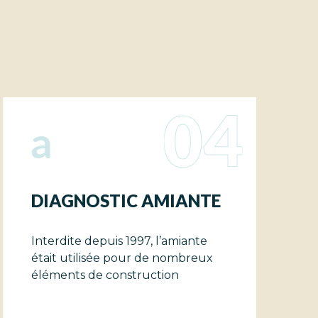
04
MIANTE
DIAGNOSTIC TERMI
’amiante
Ce document atteste la pré
 nombreux
ou l'absence d'insectes paras
ion
du bois afin de protéger le
bâtiment contre leur attaqu
leurs dégâts.