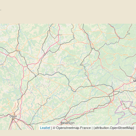
e.
Leaflet
| © Openstreetmap France | {attribution.OpenStreetMap}