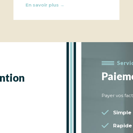
En savoir plus →
Servi
Paieme
ention
Payer vos fac
Simple
Rapide