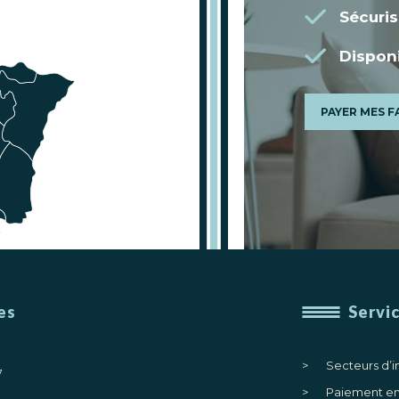
Sécuris
Disponi
PAYER MES 
es
Servi
Secteurs d’i
7
Paiement en