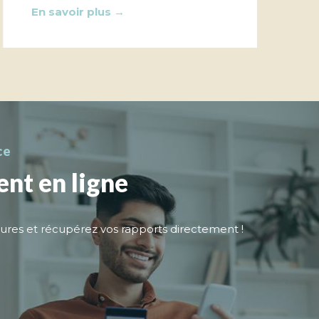
En savoir plus →
ce
nt en ligne
tures et récupérez vos rapports directement !