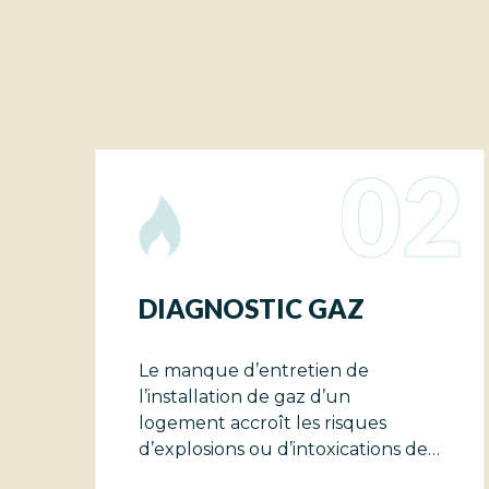
02
TIC GAZ
DIAGNOSTI
ÉLECTRICITÉ
entretien de
L’état de l’installa
 de gaz d’un
d’électricité perm
oît les risques
d’anomalies et aide
ou d’intoxications des
accidents d’origine
que les électrocut